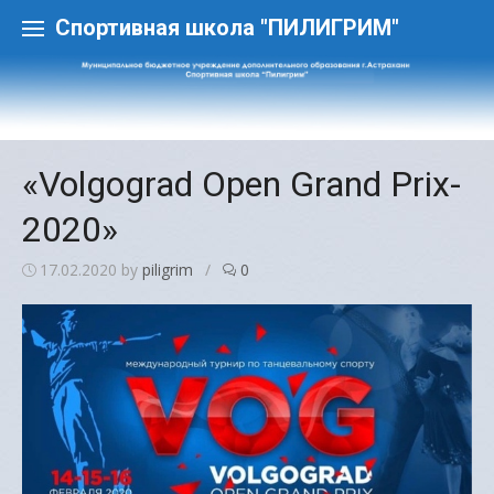
Skip
to
Спортивная школа "ПИЛИГРИМ"
content
«Volgograd Open Grand Prix-
2020»
17.02.2020
by
piligrim
/
0