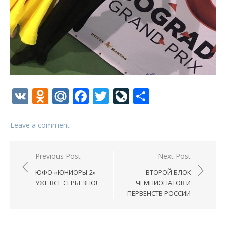
VK
Odnoklassniki
Mail.Ru
Facebook
Twitter
LiveJournal
Отправи
Leave a comment
Навигация
Previous Post
Next Post
по
ЮФО «ЮНИОРЫ-2»-
ВТОРОЙ БЛОК
записям
УЖЕ ВСЕ СЕРЬЕЗНО!
ЧЕМПИОНАТОВ И
ПЕРВЕНСТВ РОССИИ