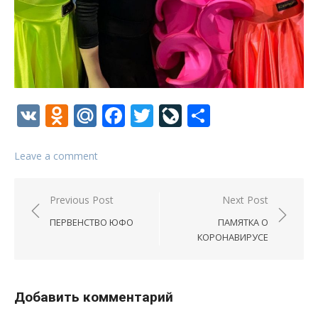
VK
Odnoklassniki
Mail.Ru
Facebook
Twitter
LiveJournal
Отправи
Leave a comment
Навигация
Previous Post
Next Post
по
ПЕРВЕНСТВО ЮФО
ПАМЯТКА О
записям
КОРОНАВИРУСЕ
Добавить комментарий