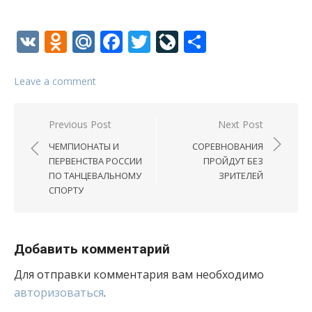
VK
Odnoklassniki
Mail.Ru
Facebook
Twitter
LiveJournal
Отправи
Leave a comment
Навигация
Previous Post
Next Post
по
ЧЕМПИОНАТЫ И
СОРЕВНОВАНИЯ
записям
ПЕРВЕНСТВА РОССИИ
ПРОЙДУТ БЕЗ
ПО ТАНЦЕВАЛЬНОМУ
ЗРИТЕЛЕЙ
СПОРТУ
Добавить комментарий
Для отправки комментария вам необходимо
авторизоваться
.