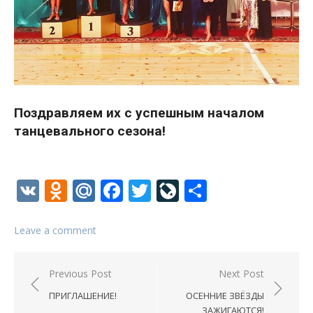
Поздравляем их с успешным началом
танцевального сезона!
VK
Odnoklassniki
Mail.Ru
Facebook
Twitter
LiveJournal
Отправи
Leave a comment
Навигация
Previous Post
Next Post
по
ПРИГЛАШЕНИЕ!
ОСЕННИЕ ЗВЁЗДЫ
записям
ЗАЖИГАЮТСЯ!