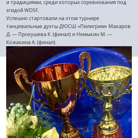
и традициями, среди которых соревнования под
эгидой WDSF.
Успешно стартовали на этом турнире
танцевальные дуэты ДЮСШ «Пилигрим» Макаров
Д. — Прокушева К. (финал) и Немыкин М. —
Кожакина А. (финал).