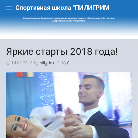
Skip
to
Спортивная школа "ПИЛИГРИМ"
content
Яркие старты 2018 года!
14.01.2018
by
piligrim
/
0