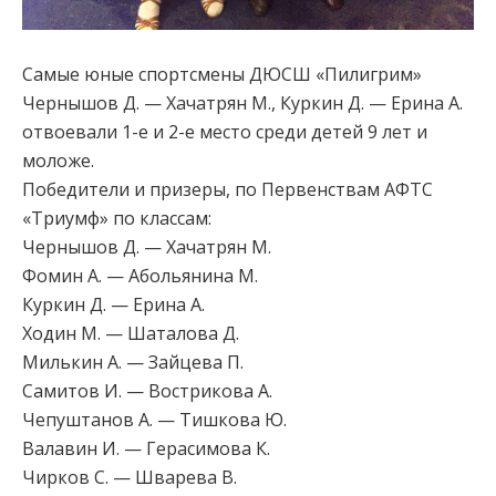
Самые юные спортсмены ДЮСШ «Пилигрим»
Чернышов Д. — Хачатрян М., Куркин Д. — Ерина А.
отвоевали 1-е и 2-е место среди детей 9 лет и
моложе.
Победители и призеры, по Первенствам АФТС
«Триумф» по классам:
Чернышов Д. — Хачатрян М.
Фомин А. — Абольянина М.
Куркин Д. — Ерина А.
Ходин М. — Шаталова Д.
Милькин А. — Зайцева П.
Самитов И. — Вострикова А.
Чепуштанов А. — Тишкова Ю.
Валавин И. — Герасимова К.
Чирков С. — Шварева В.