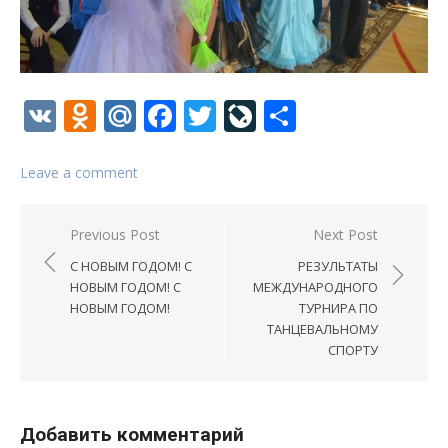
VK
Odnoklassniki
Mail.Ru
Facebook
Twitter
LiveJournal
Отправи
Leave a comment
Навигация
Previous Post
Next Post
по
С НОВЫМ ГОДОМ! С
РЕЗУЛЬТАТЫ
записям
НОВЫМ ГОДОМ! С
МЕЖДУНАРОДНОГО
НОВЫМ ГОДОМ!
ТУРНИРА ПО
ТАНЦЕВАЛЬНОМУ
СПОРТУ
Добавить комментарий