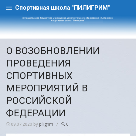
Skip
to
Спортивная школа "ПИЛИГРИМ"
content
О ВОЗОБНОВЛЕНИИ
ПРОВЕДЕНИЯ
СПОРТИВНЫХ
МЕРОПРИЯТИЙ В
РОССИЙСКОЙ
ФЕДЕРАЦИИ
09.07.2020
by
piligrim
/
0