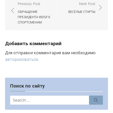
Навигация
Previous Post
Next Post
по
ОБРАЩЕНИЕ
ВЕСЁЛЫЕ СТАРТЫ
записям
ПРЕЗИДЕНТА WDSF К
СПОРТСМЕНАМ
Добавить комментарий
Для отправки комментария вам необходимо
авторизоваться
.
Поиск по сайту
Search
Search
for: