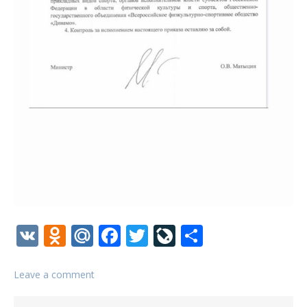
VK
Odnoklassniki
Mail.Ru
Facebook
Twitter
LiveJournal
Отправи
Leave a comment