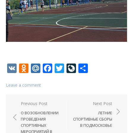
VK
Odnoklassniki
Mail.Ru
Facebook
Twitter
LiveJournal
Отправи
Leave a comment
Навигация
Previous Post
Next Post
по
О ВОЗОБНОВЛЕНИИ
ЛЕТНИЕ
записям
ПРОВЕДЕНИЯ
СПОРТИВНЫЕ СБОРЫ
СПОРТИВНЫХ
В ПОДМОСКОВЬЕ
МЕРОПРИЯТИЙ В