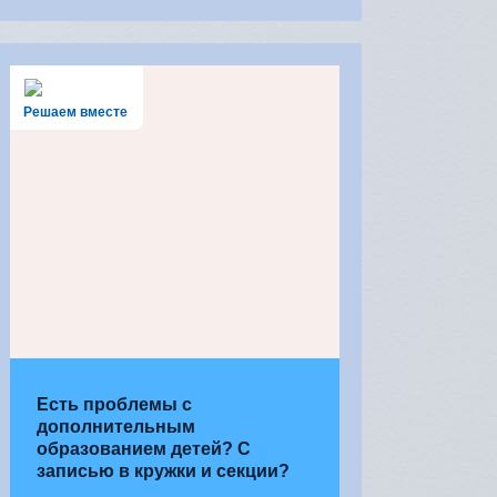
Решаем вместе
Есть проблемы с
дополнительным
образованием детей? С
записью в кружки и секции?