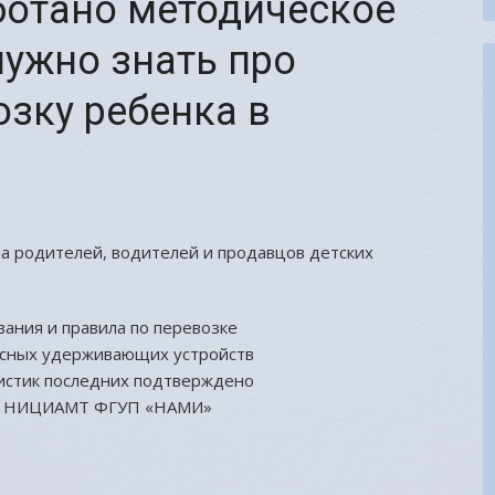
ботано методическое
нужно знать про
зку ребенка в
а родителей, водителей и продавцов детских
ания и правила по перевозке
асных удерживающих устройств
ристик последних подтверждено
ии НИЦИАМТ ФГУП «НАМИ»
i