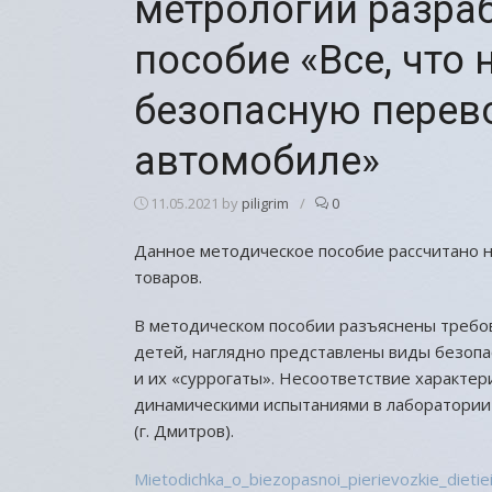
метрологии разра
пособие «Все, что 
безопасную перево
автомобиле»
11.05.2021
by
piligrim
/
0
Данное методическое пособие рассчитано н
товаров.
В методическом пособии разъяснены требов
детей, наглядно представлены виды безоп
и их «суррогаты». Несоответствие характе
динамическими испытаниями в лаборатор
(г. Дмитров).
Mietodichka_o_biezopasnoi_pierievozkie_dietie