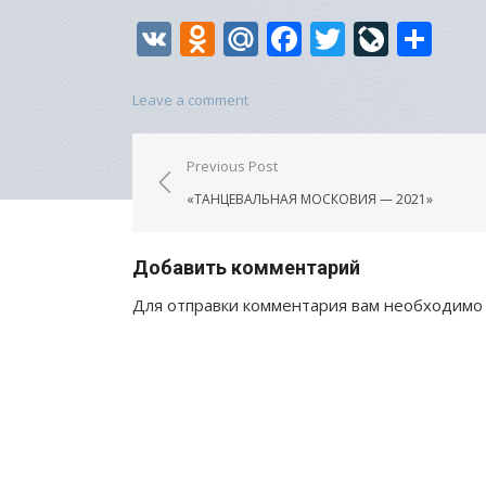
VK
Odnoklassniki
Mail.Ru
Facebook
Twitter
LiveJo
От
Leave a comment
Навигация
Previous Post
по
«ТАНЦЕВАЛЬНАЯ МОСКОВИЯ — 2021»
записям
Добавить комментарий
Для отправки комментария вам необходим