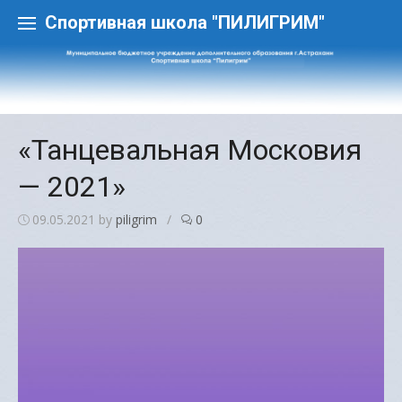
Skip
to
Спортивная школа "ПИЛИГРИМ"
content
«Танцевальная Московия
— 2021»
09.05.2021
by
piligrim
/
0