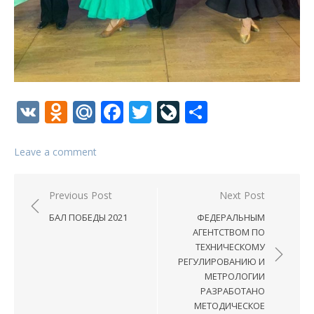
VK
Odnoklassniki
Mail.Ru
Facebook
Twitter
LiveJournal
Отправи
Leave a comment
Навигация
Previous Post
Next Post
по
БАЛ ПОБЕДЫ 2021
ФЕДЕРАЛЬНЫМ
записям
АГЕНТСТВОМ ПО
ТЕХНИЧЕСКОМУ
РЕГУЛИРОВАНИЮ И
МЕТРОЛОГИИ
РАЗРАБОТАНО
МЕТОДИЧЕСКОЕ