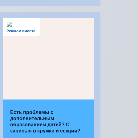
Решаем вместе
Есть проблемы с
дополнительным
образованием детей? С
записью в кружки и секции?