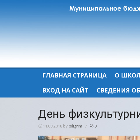
Skip
to
content
ГЛАВНАЯ СТРАНИЦА
О ШКО
ВХОД НА САЙТ
СВЕДЕНИЯ О
День физкультурн
11.08.2018
by
piligrim
/
0