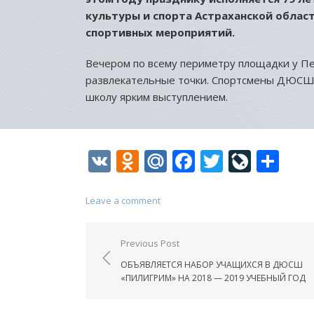
культуры и спорта Астраханской облас
спортивных мероприятий.
Вечером по всему периметру площадки у Пе
развлекательные точки. Спортсмены ДЮСШ 
школу ярким выступлением.
VK
Odnoklassniki
Mail.Ru
Facebook
Twitter
LiveJo
От
Leave a comment
Навигация
Previous Post
по
ОБЪЯВЛЯЕТСЯ НАБОР УЧАЩИХСЯ В ДЮСШ
записям
«ПИЛИГРИМ» НА 2018 — 2019 УЧЕБНЫЙ ГОД