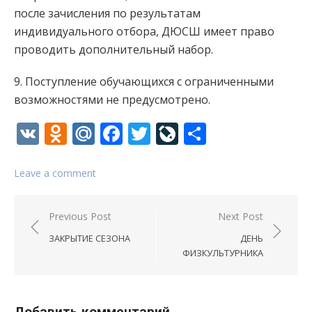
после зачисления по результатам
индивидуального отбора, ДЮСШ имеет право
проводить дополнительный набор.
9. Поступление обучающихся с ограниченными
возможностями не предусмотрено.
VK
Odnoklassniki
Mail.Ru
Facebook
Twitter
LiveJournal
Отправи
Leave a comment
Навигация
Previous Post
Next Post
по
ЗАКРЫТИЕ СЕЗОНА
ДЕНЬ
записям
ФИЗКУЛЬТУРНИКА
Добавить комментарий